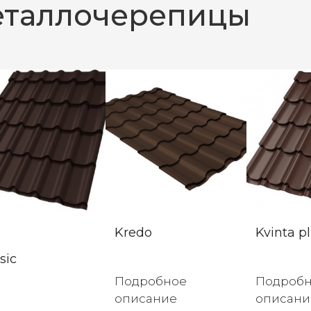
еталлочерепицы
Kredo
Kvinta p
sic
Подробное
Подроб
описание
описани