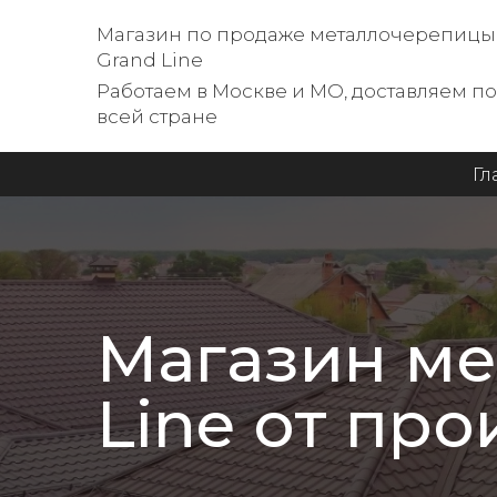
Магазин по продаже металлочерепицы
Grand Line
Работаем в Москве и МО, доставляем по
всей стране
Гл
Магазин
ме
Line от пр
____