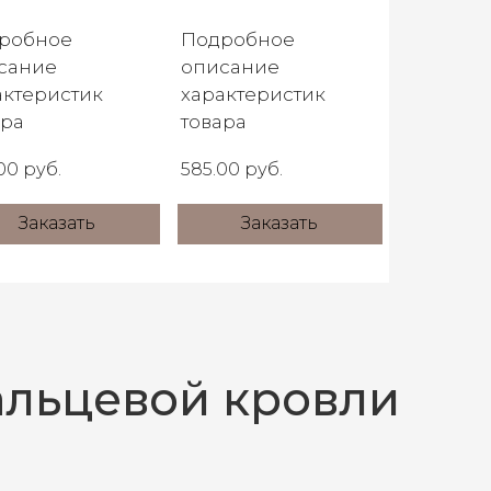
робное
Подробное
сание
описание
актеристик
характеристик
ара
товара
00 руб.
585.00 руб.
Заказать
Заказать
альцевой кровли