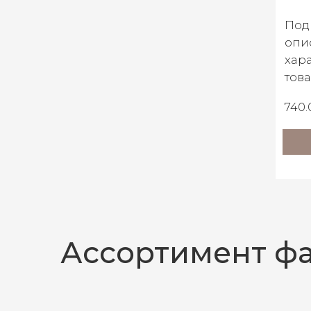
Под
опи
хар
тов
740.
Ассортимент ф