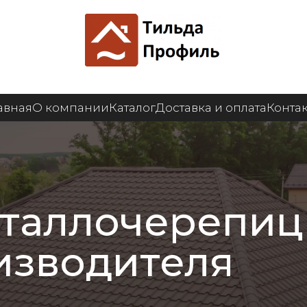
авная
О компании
Каталог
Доставка и оплата
Конта
таллочерепиц
оизводителя