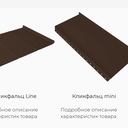
икфальц Line
Кликфальц mini
бное описание
Подробное описание
еристик товара
характеристик товара