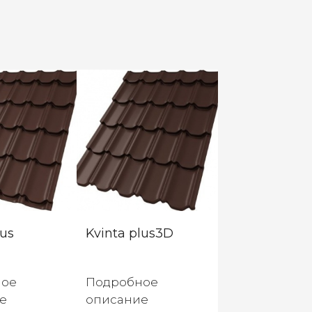
lus
Kvinta plus3D
ное
Подробное
е
описание