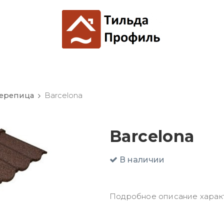
черепица
Barсelona
Barсelona
В наличии
Подробное описание харак